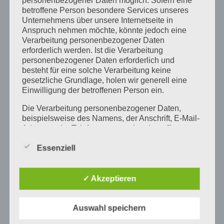
personenbezogener Daten möglich. Sofern eine
Seit Anfang 2021 biete ich meine
betroffene Person besondere Services unseres
Unternehmens über unsere Internetseite in
Ernährungsberatung für alle Interessierten auch „at
Anspruch nehmen möchte, könnte jedoch eine
home“ an. Der große Vorteil liegt darin, dass lange
Verarbeitung personenbezogener Daten
erforderlich werden. Ist die Verarbeitung
Anfahrtswege wegfallen, dass meine einzelnen
personenbezogener Daten erforderlich und
Kursmodule angesehen werden können, wann
besteht für eine solche Verarbeitung keine
gesetzliche Grundlage, holen wir generell eine
immer dies gewünscht ist, so oft man dies möchte
Einwilligung der betroffenen Person ein.
und auch wo man möchte.
Die Verarbeitung personenbezogener Daten,
beispielsweise des Namens, der Anschrift, E-Mail-
Adresse oder Telefonnummer einer betroffenen
Metabolic Balance® Kurs-Login
Person, erfolgt stets im Einklang mit der
Datenschutz-Grundverordnung und in
Essenziell
Übereinstimmung mit den für uns geltenden
landesspezifischen Datenschutzbestimmungen.
Mittels dieser Datenschutzerklärung möchte unser
✓ Akzeptieren
Unternehmen die Öffentlichkeit über Art, Umfang
und Zweck der von uns erhobenen, genutzten und
verarbeiteten personenbezogenen Daten
Auswahl speichern
informieren. Ferner werden betroffene Personen