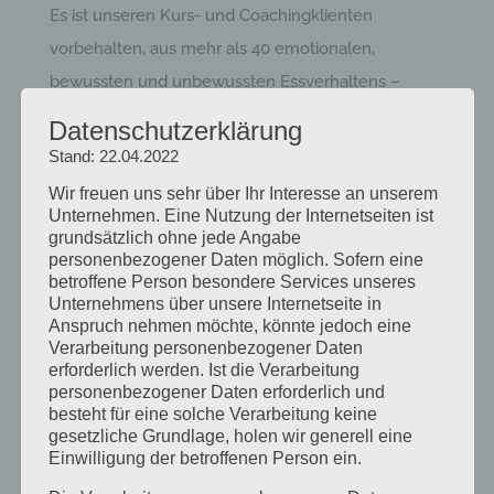
Es ist unseren Kurs- und Coachingklienten
vorbehalten,
aus mehr als 40 emotionalen,
bewussten und
unbewussten Essverhaltens –
Grundmustern
die eigenen zu identifizieren
und in
Datenschutzerklärung
einzigartiger Weise zu verändern.
Es winkt eine
Stand: 22.04.2022
bessere Lebensqualität.
Wir freuen uns sehr über Ihr Interesse an unserem
Unternehmen. Eine Nutzung der Internetseiten ist
grundsätzlich ohne jede Angabe
personenbezogener Daten möglich. Sofern eine
betroffene Person besondere Services unseres
Unverzichtbar für angestrebte
Unternehmens über unsere Internetseite in
Anspruch nehmen möchte, könnte jedoch eine
Gewichtsziele und rückfallfreie
Verarbeitung personenbezogener Daten
Dauererfolge:
erforderlich werden. Ist die Verarbeitung
personenbezogener Daten erforderlich und
Die bioenergetisch – individuelle Ernährungsmuster
besteht für eine solche Verarbeitung keine
– Typologie. Seit 2020 mit völlig neuen
gesetzliche Grundlage, holen wir generell eine
Einwilligung der betroffenen Person ein.
orgonenergetischen Lösungskonzepten. Damit