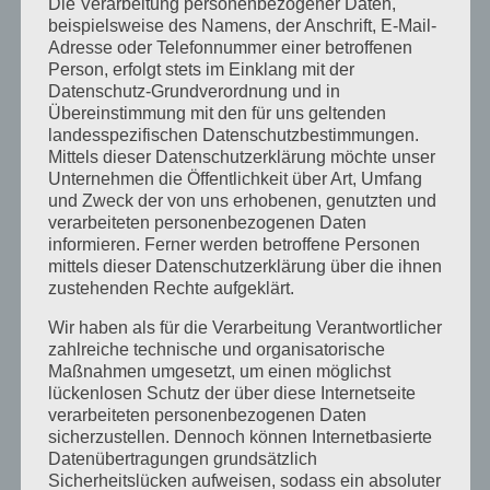
Die Verarbeitung personenbezogener Daten,
wird alles leichter,
sicherer und vor allem dauerhaft
beispielsweise des Namens, der Anschrift, E-Mail-
stabil.
Adresse oder Telefonnummer einer betroffenen
Person, erfolgt stets im Einklang mit der
Abnehmen und für immer schlanker bleiben kann
Datenschutz-Grundverordnung und in
nur, wer seine eigenen destruktiven
Übereinstimmung mit den für uns geltenden
landesspezifischen Datenschutzbestimmungen.
Essverhaltensmuster kennt. Und wer dann für die
Mittels dieser Datenschutzerklärung möchte unser
individuell richtigen Impulse zu deren Änderung
Unternehmen die Öffentlichkeit über Art, Umfang
und Zweck der von uns erhobenen, genutzten und
und damit zur Veränderung seiner
verarbeiteten personenbezogenen Daten
Ernährungspersönlichkeit sorgt …
informieren. Ferner werden betroffene Personen
mittels dieser Datenschutzerklärung über die ihnen
…und die Gründe
für destruktive
Essmuster-
zustehenden Rechte aufgeklärt.
Gewohnheiten
bewusst erforscht hat!
Wir haben als für die Verarbeitung Verantwortlicher
zahlreiche technische und organisatorische
So gut wie alle einseitigen Abnehmvorhaben
Maßnahmen umgesetzt, um einen möglichst
werden wieder abgebrochen:
lückenlosen Schutz der über diese Internetseite
verarbeiteten personenbezogenen Daten
weil Hungergefühle übermächtig werden
sicherzustellen. Dennoch können Internetbasierte
weil gewohnt Liebgewordenes fehlt und
Datenübertragungen grundsätzlich
Sicherheitslücken aufweisen, sodass ein absoluter
weil altes Essverhalten nach einiger Zeit wieder