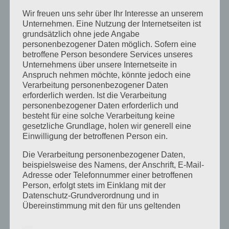
Gewichtsziele.
Hier spielt die Musik.
Hier muss sich
Wir freuen uns sehr über Ihr Interesse an unserem
die Melodie ändern!
Unternehmen. Eine Nutzung der Internetseiten ist
grundsätzlich ohne jede Angabe
Fazit: Gezielte Impulse für Belohnungssystem,
personenbezogener Daten möglich. Sofern eine
betroffene Person besondere Services unseres
Neuroplastizität und das Unbewusste gestalten
Unternehmens über unsere Internetseite in
Anspruch nehmen möchte, könnte jedoch eine
Verarbeitung personenbezogener Daten
Mikrobiom, Unbewusstes,
erforderlich werden. Ist die Verarbeitung
Belohnungssystem, Gedächtnis und
personenbezogener Daten erforderlich und
besteht für eine solche Verarbeitung keine
Neuroplastizität
gesetzliche Grundlage, holen wir generell eine
Einwilligung der betroffenen Person ein.
Dieses Tagesseminar dient unter anderem der
wirksamen Entmachtung des JoJo-Effekts und dem
Die Verarbeitung personenbezogener Daten,
beispielsweise des Namens, der Anschrift, E-Mail-
dauerhaft-stabilen Erhalt erreichter Ziele.
Ohne
Adresse oder Telefonnummer einer betroffenen
„Bedienungsanleitung“ für Neuroplastizität und
Person, erfolgt stets im Einklang mit der
Datenschutz-Grundverordnung und in
Belohnungsgedächtnis im Gehirn sind dauerhafte
Übereinstimmung mit den für uns geltenden
bleibende Gewichtserfolge so gut wie unmöglich!
landesspezifischen Datenschutzbestimmungen.
Mittels dieser Datenschutzerklärung möchte unser