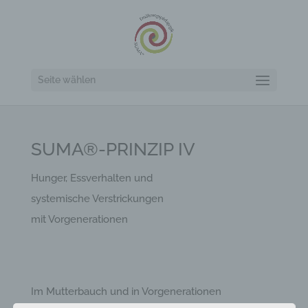
Seite wählen
SUMA®-PRINZIP IV
Hunger, Essverhalten und
systemische Verstrickungen
mit Vorgenerationen
Im Mutterbauch und in Vorgenerationen