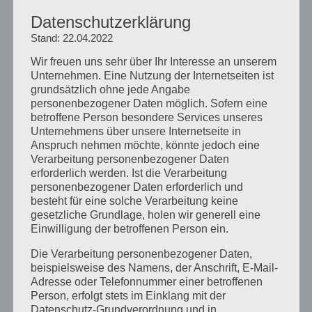
entstandene ungelöste Ernährungskonflikte zeigen
Datenschutzerklärung
sich manchmal symptomatisch in heutigen
Stand: 22.04.2022
Nachfahren als Übergewicht,
Bulimie oder
Wir freuen uns sehr über Ihr Interesse an unserem
Magersucht.
Unternehmen. Eine Nutzung der Internetseiten ist
grundsätzlich ohne jede Angabe
Fazit: Phänomenologische
personenbezogener Daten möglich. Sofern eine
betroffene Person besondere Services unseres
Systemaufstellungsmethoden bringen
Unternehmens über unsere Internetseite in
Ursachen von Übergewicht oder Magersucht
Anspruch nehmen möchte, könnte jedoch eine
Verarbeitung personenbezogener Daten
ans Licht
erforderlich werden. Ist die Verarbeitung
personenbezogener Daten erforderlich und
besteht für eine solche Verarbeitung keine
Generationsübergreifende Aspekte im „Konfliktfeld
gesetzliche Grundlage, holen wir generell eine
Ernährung“ erkennen und mit
Einwilligung der betroffenen Person ein.
phänomenologischen Systemaufstellungen
Die Verarbeitung personenbezogener Daten,
beispielsweise des Namens, der Anschrift, E-Mail-
harmonisieren.
Adresse oder Telefonnummer einer betroffenen
Person, erfolgt stets im Einklang mit der
Datenschutz-Grundverordnung und in