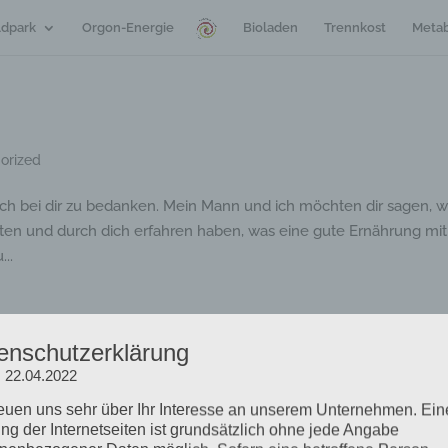
dpark
Orgon-Energie
Bioladen
Trennkost
Metab
orized
 mich bei dir zu bedanken. Mein Mann und ich möchten dir sagen, w
rften und durch dich erfahren haben, was eine gute Ernährung mit
..
enschutzerklärung
: 22.04.2022
orized
reuen uns sehr über Ihr Interesse an unserem Unternehmen. Ein
 Ziel war vorrangig das Abnehmen von Gewicht. Ich habe mich im
ng der Internetseiten ist grundsätzlich ohne jede Angabe