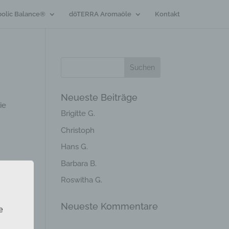
olic Balance®
dōTERRA Aromaöle
Kontakt
Neueste Beiträge
ie
Brigitte G.
Christoph
Hans G.
Barbara B.
Roswitha G.
Neueste Kommentare
e