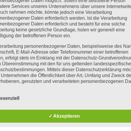
 informiert! An Metabolic Balance gefällt mir vor allem, dass es 
nenbezogener Daten möglich. Sofern eine betroffene Person
dere Services unseres Unternehmens über unsere Internetseite
uch nehmen möchte, könnte jedoch eine Verarbeitung
nenbezogener Daten erforderlich werden. Ist die Verarbeitung
nenbezogener Daten erforderlich und besteht für eine solche
beitung keine gesetzliche Grundlage, holen wir generell eine
lligung der betroffenen Person ein.
orized
erarbeitung personenbezogener Daten, beispielsweise des Na
nschrift, E-Mail-Adresse oder Telefonnummer einer betroffenen
 Energie und Schwung im Alltag. Das Abnehmen ging quasi neben
n, erfolgt stets im Einklang mit der Datenschutz-Grundverordnu
n zu müssen. Die Auswahl an Lebensmitteln, die man essen darf, i
n Übereinstimmung mit den für uns geltenden landesspezifisch
schutzbestimmungen. Mittels dieser Datenschutzerklärung mö
.
 Unternehmen die Öffentlichkeit über Art, Umfang und Zweck de
rhobenen, genutzten und verarbeiteten personenbezogenen Da
mieren. Ferner werden betroffene Personen mittels dieser
schutzerklärung über die ihnen zustehenden Rechte aufgeklärt
ssenziell
aben als für die Verarbeitung Verantwortlicher zahlreiche techn
orized
rganisatorische Maßnahmen umgesetzt, um einen möglichst
nlosen Schutz der über diese Internetseite verarbeiteten
✓ Akzeptieren
nfos wieso und warum. Ich habe sehr erfolgreich daran profitiert: 
nenbezogenen Daten sicherzustellen. Dennoch können
netbasierte Datenübertragungen grundsätzlich Sicherheitslücke
. Sehr guter Schlaf, gute Laune. Ich kann jedem den Kurs nur