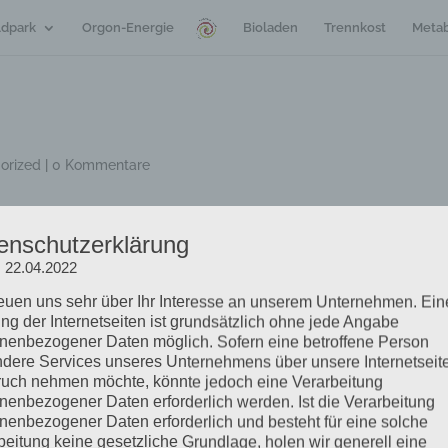
dpark
Orgon-Energie
Bioladen
Trennkost
Metab
orized
|
0 Kommentare
enschutzerklärung
 Energie und Schwung im Alltag. Das Abnehmen ging quasi neben
n zu müssen. Die Auswahl an Lebensmitteln, die man essen darf, i
: 22.04.2022
it aufkommt. Ich mache auf jeden Fall weiter auf diesem Weg!
reuen uns sehr über Ihr Interesse an unserem Unternehmen. Ein
ng der Internetseiten ist grundsätzlich ohne jede Angabe
nenbezogener Daten möglich. Sofern eine betroffene Person
dere Services unseres Unternehmens über unsere Internetseite
uch nehmen möchte, könnte jedoch eine Verarbeitung
nenbezogener Daten erforderlich werden. Ist die Verarbeitung
nenbezogener Daten erforderlich und besteht für eine solche
beitung keine gesetzliche Grundlage, holen wir generell eine