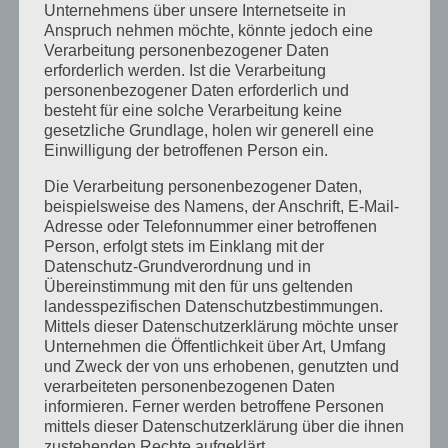
Unternehmens über unsere Internetseite in
bis bald
Anspruch nehmen möchte, könnte jedoch eine
Verarbeitung personenbezogener Daten
erforderlich werden. Ist die Verarbeitung
Martin K.
personenbezogener Daten erforderlich und
von
Susanne Kadzidroga
|
März 22, 2021
|
besteht für eine solche Verarbeitung keine
Uncategorized
gesetzliche Grundlage, holen wir generell eine
Einwilligung der betroffenen Person ein.
Hallo, für mich war das Einzelcoaching und die
Die Verarbeitung personenbezogener Daten,
Teilnahme am Kurs einer der besten Maßnahmen
beispielsweise des Namens, der Anschrift, E-Mail-
für mich und meine Gesundheit.Für mich waren
Adresse oder Telefonnummer einer betroffenen
Person, erfolgt stets im Einklang mit der
einige Fakten zu den Stoffwechselvorgängen neu
Datenschutz-Grundverordnung und in
und wie/was ich dazu beitragen kann. Dadurch bin
Übereinstimmung mit den für uns geltenden
ich jetzt in der erfreulichen Lage...
landesspezifischen Datenschutzbestimmungen.
Mittels dieser Datenschutzerklärung möchte unser
Unternehmen die Öffentlichkeit über Art, Umfang
Christine M.
und Zweck der von uns erhobenen, genutzten und
von
Susanne Kadzidroga
|
März 22, 2021
|
verarbeiteten personenbezogenen Daten
informieren. Ferner werden betroffene Personen
Uncategorized
mittels dieser Datenschutzerklärung über die ihnen
zustehenden Rechte aufgeklärt.