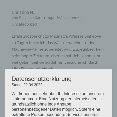
Christina H.
von
Susanne Kadzidroga
|
März 22, 2021
|
Uncategorized
Erfahrungsbericht zu Maunawai-Wasser Seit etwa
10 Tagen trinke ich das Wasser, welches in der
Maunawai-Kanne zubereitet wird. Zugegeben, kein
sehr langer Zeitraum, aber es hat sich schon sehr
viel getan. Seit vielen Jahren versuche ich die 2
Liter Flüssigkeit, die ich...
Datenschutzerklärung
Stand: 22.04.2022
Thomas R.
von
Susanne Kadzidroga
|
März 22, 2021
|
Wir freuen uns sehr über Ihr Interesse an unserem
Uncategorized
Unternehmen. Eine Nutzung der Internetseiten ist
grundsätzlich ohne jede Angabe
ich möchte mich noch einmal bei Ihnen für die
personenbezogener Daten möglich. Sofern eine
betroffene Person besondere Services unseres
kompetente Beratung bedanken. Alles Gute und