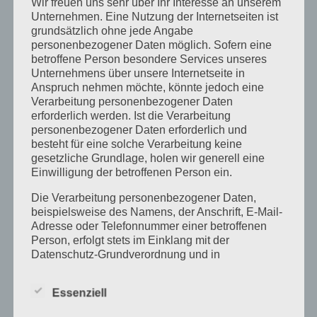
Wir freuen uns sehr über Ihr Interesse an unserem
weiterempfehlen! DANKE!
Unternehmen. Eine Nutzung der Internetseiten ist
grundsätzlich ohne jede Angabe
personenbezogener Daten möglich. Sofern eine
betroffene Person besondere Services unseres
Unternehmens über unsere Internetseite in
Anspruch nehmen möchte, könnte jedoch eine
Verarbeitung personenbezogener Daten
erforderlich werden. Ist die Verarbeitung
Neueste Beiträge
personenbezogener Daten erforderlich und
besteht für eine solche Verarbeitung keine
Brigitte G.
gesetzliche Grundlage, holen wir generell eine
Christoph
Einwilligung der betroffenen Person ein.
Hans G.
Die Verarbeitung personenbezogener Daten,
beispielsweise des Namens, der Anschrift, E-Mail-
Barbara B.
Adresse oder Telefonnummer einer betroffenen
Roswitha G.
Person, erfolgt stets im Einklang mit der
Datenschutz-Grundverordnung und in
Übereinstimmung mit den für uns geltenden
Neueste Kommentare
landesspezifischen Datenschutzbestimmungen.
Essenziell
Mittels dieser Datenschutzerklärung möchte unser
Unternehmen die Öffentlichkeit über Art, Umfang
Archiv